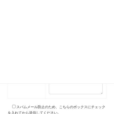
必須
メールアドレス
任意
電話番号
必須
ご相談内容【複
カーフィルム見積り
数選択可】
その他
必須
お問い合わせ内
容をご記入下さい。
スパムメール防止のため、こちらのボックスにチェック
を入れてから送信してください。